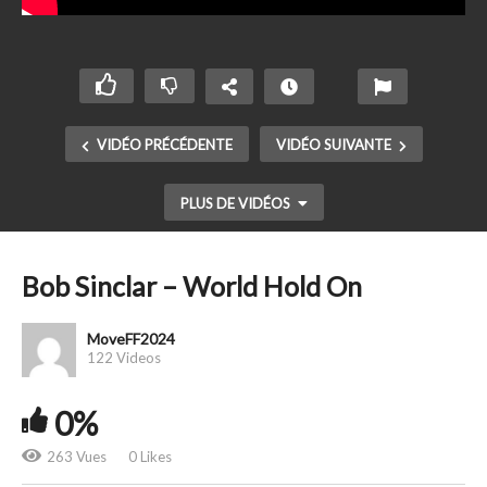
VIDÉO PRÉCÉDENTE
VIDÉO SUIVANTE
PLUS DE VIDÉOS
Bob Sinclar – World Hold On
MoveFF2024
122 Videos
0%
263 Vues
0 Likes
Bob Sinclar – Rock the Boat feat. Pitbull, Dragonfly
and Fatman Scoop